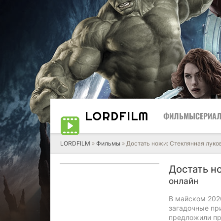
LORD
FILM
ФИЛЬМЫ
СЕРИА
LORDFILM
»
Фильмы
» Достать ножи: Стеклянная луко
Достать н
онлайн
В майском 202
загадочные пр
предложили при