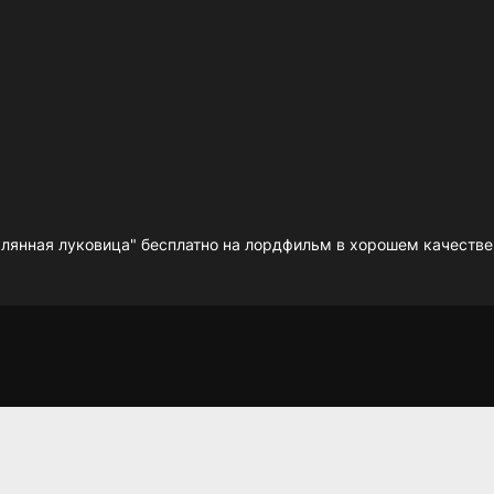
янная луковица" бесплатно на лордфильм в хорошем качестве
Джек Мимун и
Конец света 2013:
тайны острова
Апокалипсис по-
Валь Верде
голливудски
2022
2013