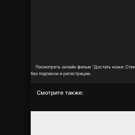
Посмотреть онлайн фильм "Достать ножи: Стекл
без подписки и регистрации.
Смотрите также:
Достать ножи:
Достать стволы
Воскрешение
2025
покойника
6.068
4.6
2025