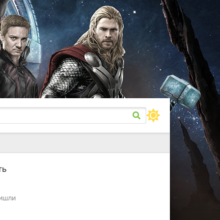
ть
ришли